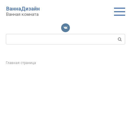
Перейти
ВаннаДизайн
к
Ванная комната
контенту
Поиск:
Главная страница