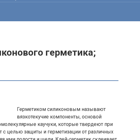
иконового герметика;
а
Герметиком силиконовым называют
вязкотекучие компоненты, основой
омолекулярные каучуки, которые твердеют при
т с целью защиты и герметизации от различных
я ими полости и щели. Клей-герметик склеивает