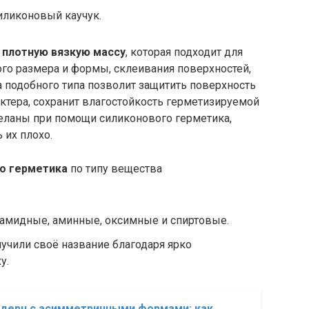
иликоновый каучук.
т
плотную вязкую массу
, которая подходит для
го размера и формы, склеивания поверхностей,
 подобного типа позволит защитить поверхность
ктера, сохранит влагостойкость герметизируемой
еланы при помощи силиконового герметика,
 их плохо.
го герметика
по типу вещества
 амидные, аминные, оксимные и спиртовые.
лучили своё название благодаря ярко
у.
одерн с асимметричными формами: как