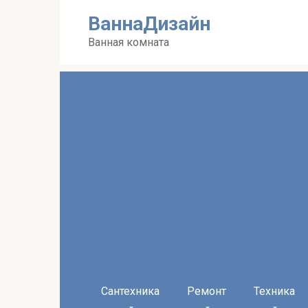
Перейти
ВаннаДизайн
к
контенту
Ванная комната
Сантехника
Ремонт
Техника