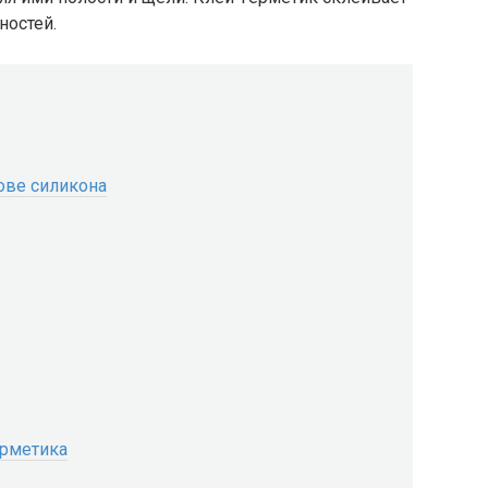
ностей.
ове силикона
ерметика