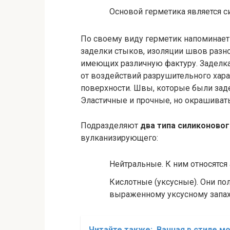
Основой герметика является с
По своему виду герметик напоминае
заделки стыков, изоляции швов разно
имеющих различную фактуру. Заделка
от воздействий разрушительного хара
поверхности. Швы, которые были зад
Эластичные и прочные, но окрашивать
Подразделяют
два типа силиконово
вулканизирующего:
Нейтральные. К ним относятся
Кислотные (уксусные). Они по
выраженному уксусному запах
Читайте также:
Ванная в стиле м