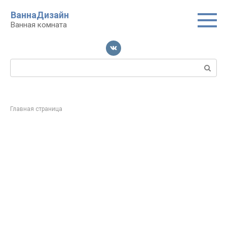
Перейти
ВаннаДизайн
к
Ванная комната
контенту
Поиск:
Главная страница