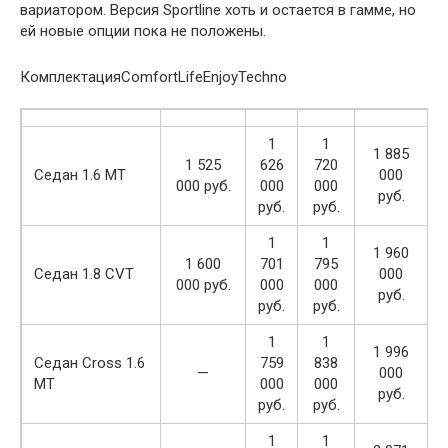
вариатором. Версия Sportline хоть и остается в гамме, но
ей новые опции пока не положены.
КомплектацияComfortLifeEnjoyTechno
1
1
1 885
1 525
626
720
Седан 1.6 MT
000
000 руб.
000
000
руб.
руб.
руб.
1
1
1 960
1 600
701
795
Седан 1.8 CVT
000
000 руб.
000
000
руб.
руб.
руб.
1
1
1 996
Седан Cross 1.6
759
838
—
000
MT
000
000
руб.
руб.
руб.
1
1