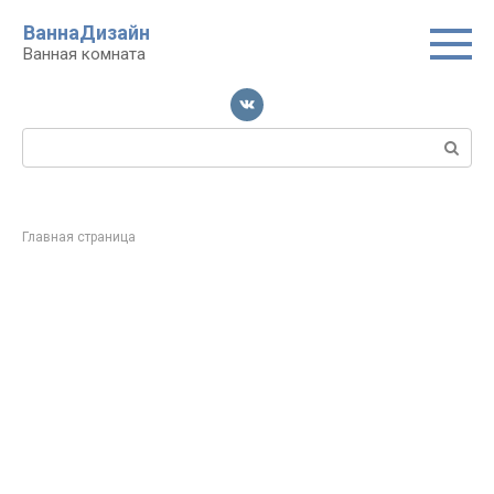
Перейти
ВаннаДизайн
к
Ванная комната
контенту
Поиск:
Главная страница