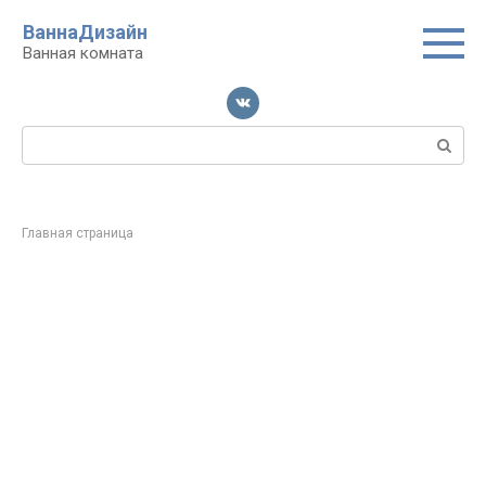
Перейти
ВаннаДизайн
к
Ванная комната
контенту
Поиск:
Главная страница