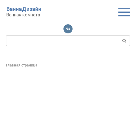
Перейти
ВаннаДизайн
к
Ванная комната
контенту
Поиск:
Главная страница