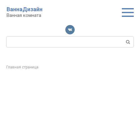
Перейти
ВаннаДизайн
к
Ванная комната
контенту
Поиск:
Главная страница