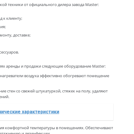
ой техники от официального дилера завода Master:
 к клиенту;
ия;
онту, доставке;
сессуаров.
иях аренды и продажи следующее оборудование Master:
 нагреватели воздуха эффективно обогревают помещение
е стен со свежей штукатуркой, стяжек на полу, удаляют
ений.
хнические характеристики
ения комфортной температуры в помещениях. Обеспечивают
увлажнению и дезинфекции.