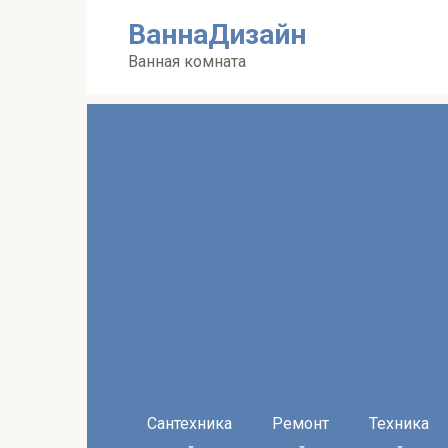
Перейти
ВаннаДизайн
к
контенту
Ванная комната
Сантехника
Ремонт
Техника