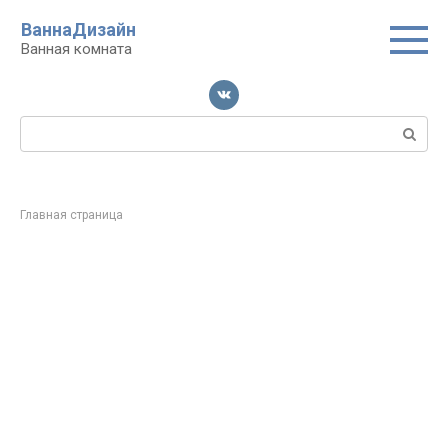
Перейти
ВаннаДизайн
к
Ванная комната
контенту
Поиск:
Главная страница