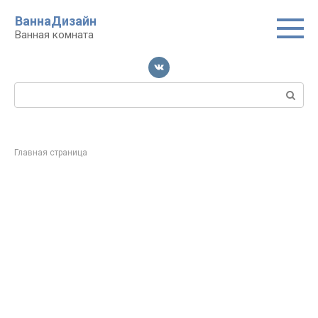
Перейти
ВаннаДизайн
к
Ванная комната
контенту
Поиск:
Главная страница