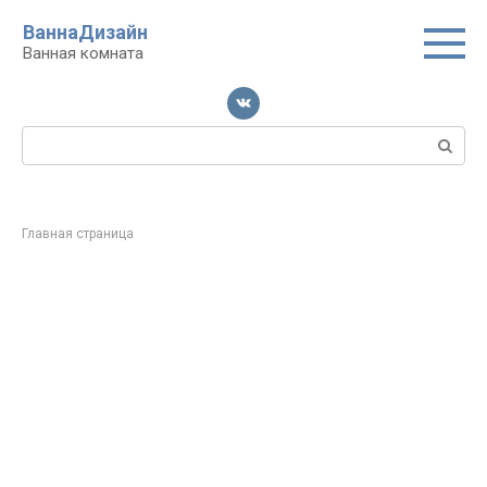
Перейти
ВаннаДизайн
к
Ванная комната
контенту
Поиск:
Главная страница