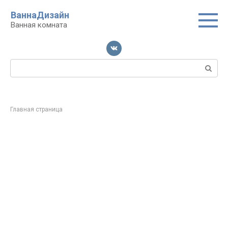
Перейти
ВаннаДизайн
к
Ванная комната
контенту
Поиск:
Главная страница