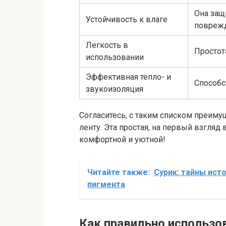
Она защ
Устойчивость к влаге
поврежд
Легкость в
Простот
использовании
Эффективная тепло- и
Способс
звукоизоляция
Согласитесь, с таким списком преиму
ленту. Эта простая, на первый взгля
комфортной и уютной!
Читайте также:
Сурик: тайны ист
пигмента
Как правильно использо